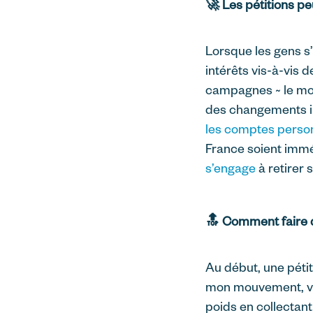
🚀 Les pétitions pe
Lorsque les gens s’
intérêts vis-à-vis d
campagnes ~ le mou
des changements im
les comptes perso
France soient immé
s’engage
à retirer 
🔝 Comment faire d
Au début, une pétit
mon mouvement, vou
poids en collectant