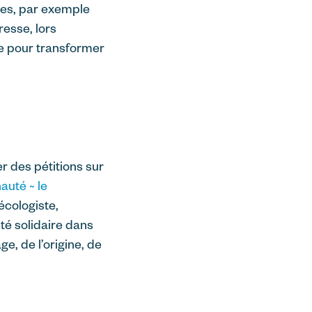
res, par exemple
resse, lors
e pour transformer
er des pétitions sur
uté ~ le
écologiste,
été solidaire dans
e, de l’origine, de