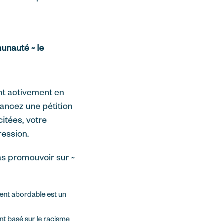
munauté ~ le
ent activement en
 lancez une pétition
itées, votre
ression.
as promouvoir sur ~
ment abordable est un
nt basé sur le racisme