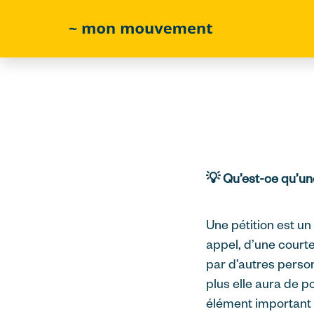
Skip
to
main
content
💡 Qu’est-ce qu’une
Une pétition est un
appel, d’une courte
par d’autres perso
plus elle aura de po
élément important 