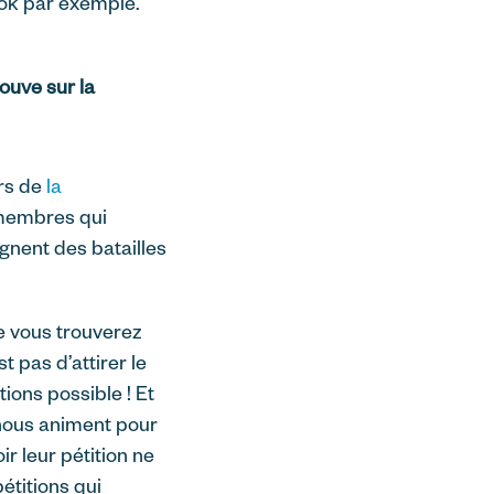
ook par exemple.
ouve sur la
urs de
la
 membres qui
gnent des batailles
ue vous trouverez
 pas d’attirer le
ons possible ! Et
 nous animent pour
r leur pétition ne
étitions qui