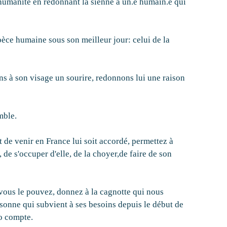
humanité en redonnant la sienne à un.e humain.e qui
pèce humaine sous son meilleur jour: celui de la
ns à son visage un sourire, redonnons lui une raison
mble.
t de venir en France lui soit accordé, permettez à
 de s'occuper d'elle, de la choyer,de faire de son
i vous le pouvez, donnez à la cagnotte qui nous
sonne qui subvient à ses besoins depuis le début de
ro compte.