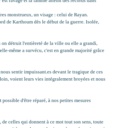
r est ravagé et la famine atteint des records dans
fres monstrueux, un visage : celui de Rayan.
rd de Karthoum dès le début de la guerre. Isolée,
on détruit l'entièreté de la ville ou elle a grandi,
 elle-même a survécu, c'est en grande majorité grâce
ous sentir impuissant.es devant le tragique de ces
s loin, voient leurs vies intégralement broyées et nous
 possible d'être réparé, à nos petites mesures
de celles qui donnent à ce mot tout son sens, toute