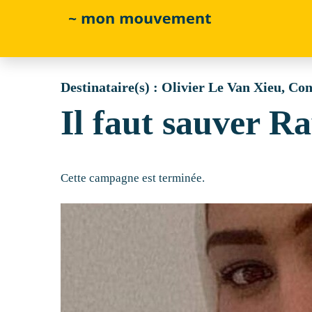
Skip
to
main
content
Destinataire(s) :
Olivier Le Van Xieu, Con
Il faut sauver R
Cette campagne est terminée.