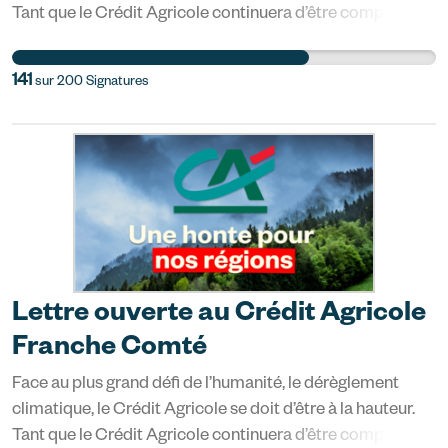
Tant que le Crédit Agricole continuera d’être complice
des entreprises qui développent des projets pétro-
gaziers, vous ne pouvez pas prétendre agir pour le climat.
141
sur
200
Signatures
Quand allez-vous véritablement écouter les Français·es
et exiger une politique climat à la hauteur de l'urgence ?
Devenez enfin la banque verte que le Crédit Agricole
prétend être. *Quelques chiffres : Entre 2016 et 2020, le
Crédit Agricole a versé 64,6 milliards de dollars à
l’industrie des énergies fossiles. Le groupe Crédit
Agricole est encore le premier financeur de TotalEnergies.
C’est aussi la banque française la plus exposée aux
entreprises polluantes qui se développent en Arctique.
Lettre ouverte au Crédit Agricole
Source : Banking on Climate Chaos, 2021
Franche Comté
Face au plus grand défi de l’humanité, le dérèglement
climatique, le Crédit Agricole se doit d’être à la hauteur.
Tant que le Crédit Agricole continuera d’être complice