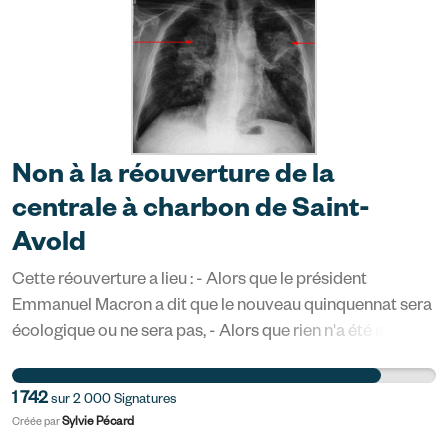
la rue aux Ours. (JEAN-BAPTISTE QUENTIN / MAXPPP)
Non à la réouverture de la
centrale à charbon de Saint-
Avold
Cette réouverture a lieu : - Alors que le président
Emmanuel Macron a dit que le nouveau quinquennat sera
écologique ou ne sera pas, - Alors que rien n'a été anticipé
depuis 5 ans en matière de transition écologique, - Alors
que l'Etat français à été condamné pour ne pas avoir
1 742
sur
2 000
Signatures
protégé ses citoyens contre la pollution de l'air, - Alors
Sylvie Pécard
Créée par
que 44% des émissions de dioxyde de carbone dans le