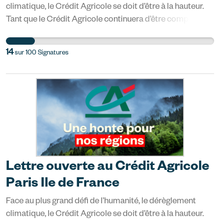
climatique, le Crédit Agricole se doit d’être à la hauteur.
Tant que le Crédit Agricole continuera d’être complice
des entreprises qui développent des projets pétro-
gaziers, vous ne pouvez pas prétendre agir pour le climat.
14
sur
100
Signatures
Quand allez-vous véritablement écouter les Français·es
et exiger une politique climat à la hauteur de l'urgence ?
Devenez enfin la banque verte que le Crédit Agricole
prétend être. *Quelques chiffres : Entre 2016 et 2020, le
Crédit Agricole a versé 64,6 milliards de dollars à
l’industrie des énergies fossiles. Le groupe Crédit
Agricole est encore le premier financeur de TotalEnergies.
C’est aussi la banque française la plus exposée aux
entreprises polluantes qui se développent en Arctique.
Lettre ouverte au Crédit Agricole
Source : Banking on Climate Chaos, 2021
Paris Ile de France
Face au plus grand défi de l’humanité, le dérèglement
climatique, le Crédit Agricole se doit d’être à la hauteur.