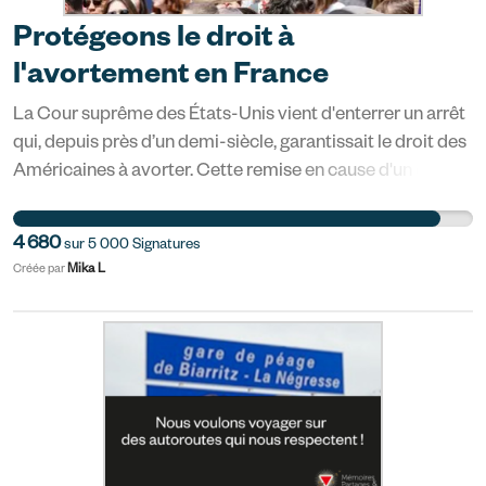
Protégeons le droit à
l'avortement en France
La Cour suprême des États-Unis vient d'enterrer un arrêt
qui, depuis près d’un demi-siècle, garantissait le droit des
Américaines à avorter. Cette remise en cause d'un droit
fondamental des femmes risque de lancer un signal à
toutes les forces conservatrices et rétrogrades dans le
4 680
sur
5 000
Signatures
monde, y compris en France. Plusieurs groupes politiques
Mika L
Créée par
viennent d'annoncer leur intention de déposer une
proposition de loi pour inscrire le droit à l'IVG dans la
Constitution française. Mais derrière la belle unité de
façade, des voix politiques dissonantes se font déjà
entendre, certains disant qu'une telle mesure n'est pas
nécessaire, d'autres disant qu'il y a des sujets plus
urgents. Il est toujours urgent d'agir quand il s'agit de
protéger les droits des femmes, sans cesse bafoués et